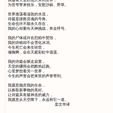
我邀请天堂的仙人来到世界，

为苍穹带来快乐，安慰沙砾、野草。

世界激荡着湍急的水流，

诗篇是拯救灵魂的号角。

生命也许不能永久存在，

我的心却要向天神挑战，奔走呼号。

我的尸体或许在烈焰中焚毁，

我的诗稿却不会雪化冰消。

今生死亡会来生转世，

魂魄啊，会在天庭彩虹中逍遥。

我的诗篇会驱走寂寞，

天堂的骤雨会把酷热赶跑。

心里梦想着另一世界，

今生的声誉会把来世的声誉带到。

我愿意抛弃我的生命，

以换取新事物的美好。

让诗篇具有最神圣的威力，

我愿意从天空降下，永远和它一道。
