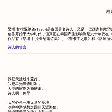
昂
昂堪·甘拉亚纳蓬(1926-)是泰国著名诗人，又是一位画家
创作开始于大学时代，但真正在泰国产生影响则是六十年代在《
作品有《昂堪·甘拉亚纳蓬诗集》、《普卡丁之歌》和《洛坤游
诗人的誓言
我把天扯过来盖好，

我把星光当饭咀嚼，

天空的露珠为我解渴。

诗人啊，你早！

我的心是一块无形的基地，

魂魄神游梦想之国的天涯海角。
